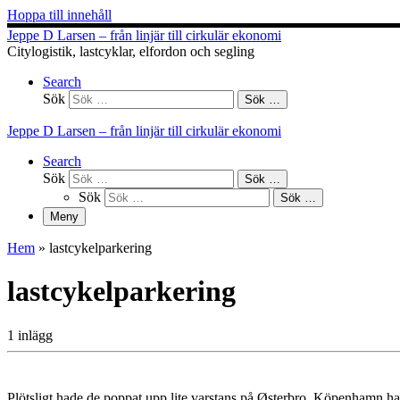
Hoppa till innehåll
Jeppe D Larsen – från linjär till cirkulär ekonomi
Citylogistik, lastcyklar, elfordon och segling
Search
Sök
Sök …
Jeppe D Larsen – från linjär till cirkulär ekonomi
Search
Sök
Sök …
Sök
Sök …
Meny
Hem
»
lastcykelparkering
lastcykelparkering
1 inlägg
Plötsligt hade de poppat upp lite varstans på Østerbro. Köpenhamn ha