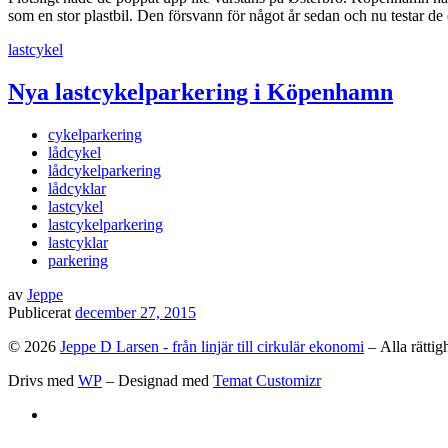
som en stor plastbil. Den försvann för något år sedan och nu testar de
lastcykel
Nya lastcykelparkering i Köpenhamn
cykelparkering
lådcykel
lådcykelparkering
lådcyklar
lastcykel
lastcykelparkering
lastcyklar
parkering
av
Jeppe
Publicerat
december 27, 2015
© 2026
Jeppe D Larsen - från linjär till cirkulär ekonomi
– Alla rättig
Drivs med
WP
– Designad med
Temat Customizr