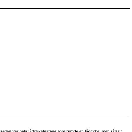
år sedan var hela lådcykelgarage som rymde en lådcykel men såg ut