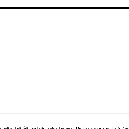
r helt enkelt fått nya lastcykelparkeringar. De första som kom för 6-7 