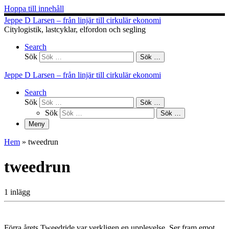
Hoppa till innehåll
Jeppe D Larsen – från linjär till cirkulär ekonomi
Citylogistik, lastcyklar, elfordon och segling
Search
Sök
Sök …
Jeppe D Larsen – från linjär till cirkulär ekonomi
Search
Sök
Sök …
Sök
Sök …
Meny
Hem
»
tweedrun
tweedrun
1 inlägg
Förra årets Tweedride var verkligen en upplevelse. Ser fram emot