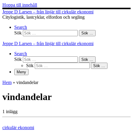
Hoppa till innehåll
Jeppe D Larsen – från linjär till cirkulär ekonomi
Citylogistik, lastcyklar, elfordon och segling
Search
Sök
Sök …
Jeppe D Larsen – från linjär till cirkulär ekonomi
Search
Sök
Sök …
Sök
Sök …
Meny
Hem
»
vindandelar
vindandelar
1 inlägg
cirkulär ekonomi