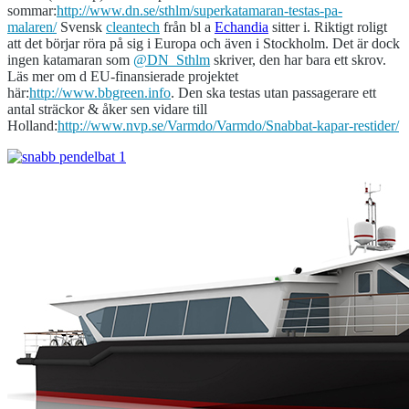
sommar:
http://www.
dn.se/sthlm/superkat
amaran-testas-pa-
malaren/
Svensk
cleantech
från bl a
Echandia
sitter i. Riktigt roligt
att det börjar röra på sig i Europa och även i Stockholm. Det är dock
ingen katamaran som
@
DN_Sthlm
skriver, den har bara ett skrov.
Läs mer om d EU-finansierade projektet
här:
http://www.
bbgreen.info
. Den ska testas utan passagerare ett
antal sträckor & åker sen vidare till
Holland:
http://www.
nvp.se/Varmdo/Varmdo/
Snabbat-kapar-restider/