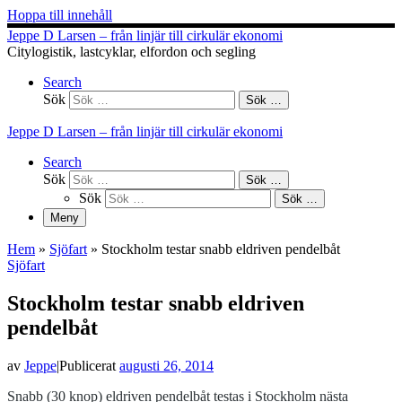
Hoppa till innehåll
Jeppe D Larsen – från linjär till cirkulär ekonomi
Citylogistik, lastcyklar, elfordon och segling
Search
Sök
Sök …
Jeppe D Larsen – från linjär till cirkulär ekonomi
Search
Sök
Sök …
Sök
Sök …
Meny
Hem
»
Sjöfart
»
Stockholm testar snabb eldriven pendelbåt
Sjöfart
Stockholm testar snabb eldriven
pendelbåt
av
Jeppe
|
Publicerat
augusti 26, 2014
Snabb (30 knop) eldriven pendelbåt testas i Stockholm nästa