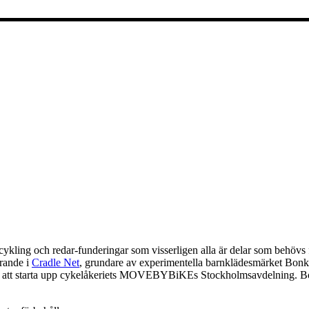
cykling och redar-funderingar som visserligen alla är delar som behövs 
örande i
Cradle Net
, grundare av experimentella barnklädesmärket Bonkeli
 att starta upp cykelåkeriets MOVEBYBiKEs Stockholmsavdelning. Bor i