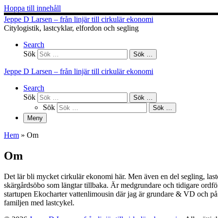
Hoppa till innehåll
Jeppe D Larsen – från linjär till cirkulär ekonomi
Citylogistik, lastcyklar, elfordon och segling
Search
Sök
Sök …
Jeppe D Larsen – från linjär till cirkulär ekonomi
Search
Sök
Sök …
Sök
Sök …
Meny
Hem
»
Om
Om
Det lär bli mycket cirkulär ekonomi här. Men även en del segling, last
skärgårdsöbo som längtar tillbaka. Är medgrundare och tidigare ordf
startupen Ekocharter vattenlimousin där jag är grundare & VD och på
familjen med lastcykel.