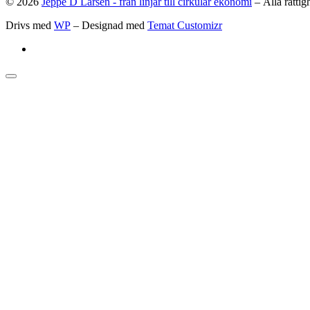
© 2026
Jeppe D Larsen - från linjär till cirkulär ekonomi
– Alla rättig
Drivs med
WP
– Designad med
Temat Customizr