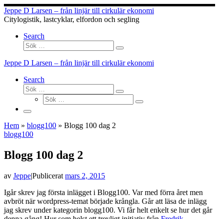
Hoppa
Jeppe D Larsen – från linjär till cirkulär ekonomi
till
Citylogistik, lastcyklar, elfordon och segling
innehåll
Search
Sök
Sök
…
Jeppe D Larsen – från linjär till cirkulär ekonomi
Search
Sök
Sök
Sök
…
Sök
…
Meny
Hem
»
blogg100
»
Blogg 100 dag 2
blogg100
Blogg 100 dag 2
av
Jeppe
|
Publicerat
mars 2, 2015
Igår skrev jag första inlägget i Blogg100. Var med förra året men
avbröt när wordpress-temat började krångla. Går att läsa de inlägg
jag skrev under kategorin blogg100. Vi får helt enkelt se hur det går
denna gång! Hur som helst ett trevligt initiativ från
Fredrik