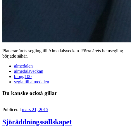
Planerar årets segling till Almedalsveckan. Förra årets hemsegling
började såhär.
almedalen
almedalsveckan
blogg100
segla till almedalen
Du kanske också gillar
Publicerat
mars 21, 2015
Sjöräddningssällskapet