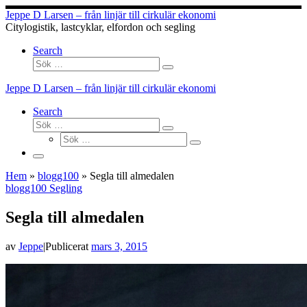
Hoppa
Jeppe D Larsen – från linjär till cirkulär ekonomi
till
Citylogistik, lastcyklar, elfordon och segling
innehåll
Search
Sök
Sök
…
Jeppe D Larsen – från linjär till cirkulär ekonomi
Search
Sök
Sök
Sök
…
Sök
…
Meny
Hem
»
blogg100
»
Segla till almedalen
blogg100
Segling
Segla till almedalen
av
Jeppe
|
Publicerat
mars 3, 2015