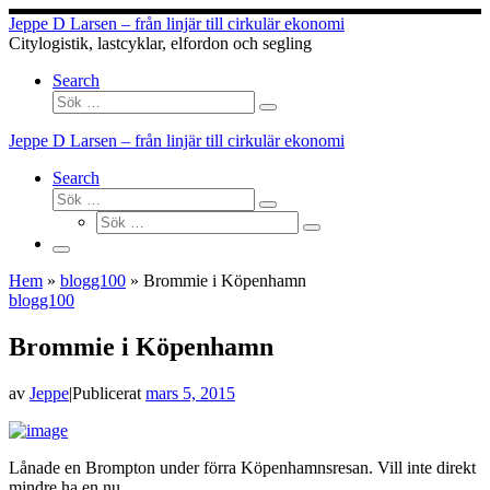
Hoppa
Jeppe D Larsen – från linjär till cirkulär ekonomi
till
Citylogistik, lastcyklar, elfordon och segling
innehåll
Search
Sök
Sök
…
Jeppe D Larsen – från linjär till cirkulär ekonomi
Search
Sök
Sök
Sök
…
Sök
…
Meny
Hem
»
blogg100
»
Brommie i Köpenhamn
blogg100
Brommie i Köpenhamn
av
Jeppe
|
Publicerat
mars 5, 2015
Lånade en Brompton under förra Köpenhamnsresan. Vill inte direkt
mindre ha en nu…