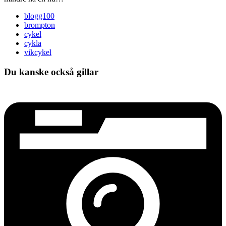
blogg100
brompton
cykel
cykla
vikcykel
Du kanske också gillar