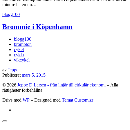
mindre ha en nu…
blogg100
Brommie i Köpenhamn
blogg100
brompton
cykel
cykla
vikcykel
av
Jeppe
Publicerat
mars 5, 2015
© 2026
Jeppe D Larsen - från linjär till cirkulär ekonomi
– Alla
rättigheter förbehållna
Drivs med
WP
– Designad med
Temat Customizr