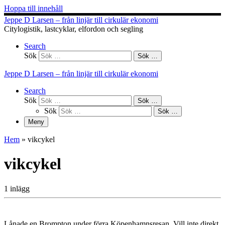
Hoppa till innehåll
Jeppe D Larsen – från linjär till cirkulär ekonomi
Citylogistik, lastcyklar, elfordon och segling
Search
Sök
Sök …
Jeppe D Larsen – från linjär till cirkulär ekonomi
Search
Sök
Sök …
Sök
Sök …
Meny
Hem
»
vikcykel
vikcykel
1 inlägg
Lånade en Brompton under förra Köpenhamnsresan. Vill inte direkt