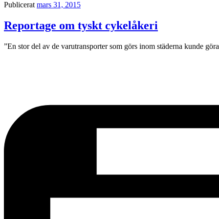
Publicerat
mars 31, 2015
Reportage om tyskt cykelåkeri
”En stor del av de varutransporter som görs inom städerna kunde göras 