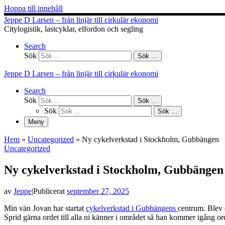
Hoppa till innehåll
Jeppe D Larsen – från linjär till cirkulär ekonomi
Citylogistik, lastcyklar, elfordon och segling
Search
Sök
Sök …
Jeppe D Larsen – från linjär till cirkulär ekonomi
Search
Sök
Sök …
Sök
Sök …
Meny
Hem
»
Uncategorized
»
Ny cykelverkstad i Stockholm, Gubbängen
Uncategorized
Ny cykelverkstad i Stockholm, Gubbängen
av
Jeppe
|
Publicerat
september 27, 2025
Min vän Jovan har startat
cykelverkstad i Gubbängens
centrum. Blev 
Sprid gärna ordet till alla ni känner i området så han kommer igång ord