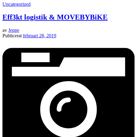
Uncategorized
Eff3kt logistik & MOVEBYBiKE
av
Jeppe
Publicerat
februari 28, 2019