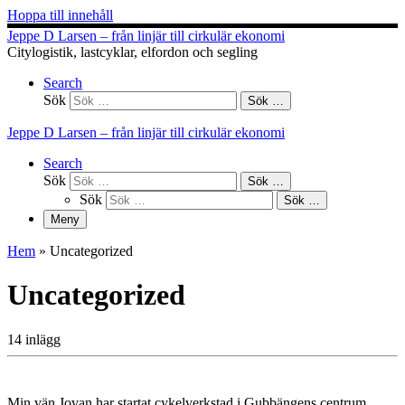
Hoppa till innehåll
Jeppe D Larsen – från linjär till cirkulär ekonomi
Citylogistik, lastcyklar, elfordon och segling
Search
Sök
Sök …
Jeppe D Larsen – från linjär till cirkulär ekonomi
Search
Sök
Sök …
Sök
Sök …
Meny
Hem
»
Uncategorized
Uncategorized
14 inlägg
Min vän Jovan har startat cykelverkstad i Gubbängens centrum.