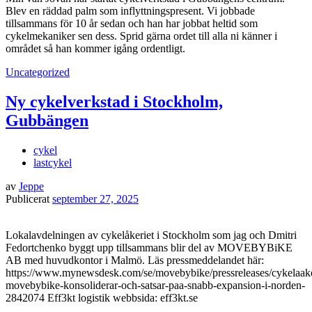
Blev en räddad palm som inflyttningspresent. Vi jobbade
tillsammans för 10 år sedan och han har jobbat heltid som
cykelmekaniker sen dess. Sprid gärna ordet till alla ni känner i
området så han kommer igång ordentligt.
Uncategorized
Ny cykelverkstad i Stockholm,
Gubbängen
cykel
lastcykel
av
Jeppe
Publicerat
september 27, 2025
Lokalavdelningen av cykelåkeriet i Stockholm som jag och Dmitri
Fedortchenko byggt upp tillsammans blir del av MOVEBYBiKE
AB med huvudkontor i Malmö. Läs pressmeddelandet här:
https://www.mynewsdesk.com/se/movebybike/pressreleases/cykelaake
movebybike-konsoliderar-och-satsar-paa-snabb-expansion-i-norden-
2842074 Eff3kt logistik webbsida: eff3kt.se