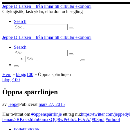
Hoppa
Jeppe D Larsen – från linjär till cirkulär ekonomi
till
Citylogistik, lastcyklar, elfordon och segling
innehåll
Search
Sök
Sök
…
Jeppe D Larsen – från linjär till cirkulär ekonomi
Search
Sök
Sök
Sök
…
Sök
…
Meny
Hem
»
blogg100
»
Öppna spärrlinjen
blogg100
Öppna spärrlinjen
av
Jeppe
|
Publicerat
mars 27, 2015
Har twittrat om
#
öppenspärrlinje
ett tag nu:
https://twitter.com/jeppe
banan/aRKocz!d2n66mxxQQ8wPe6fpUFOcA/
#
08pol
#
urbpol
kollektivtrafik