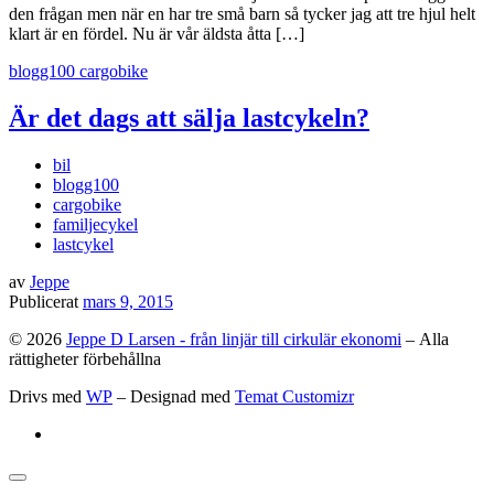
den frågan men när en har tre små barn så tycker jag att tre hjul helt
klart är en fördel. Nu är vår äldsta åtta […]
blogg100
cargobike
Är det dags att sälja lastcykeln?
bil
blogg100
cargobike
familjecykel
lastcykel
av
Jeppe
Publicerat
mars 9, 2015
© 2026
Jeppe D Larsen - från linjär till cirkulär ekonomi
– Alla
rättigheter förbehållna
Drivs med
WP
– Designad med
Temat Customizr