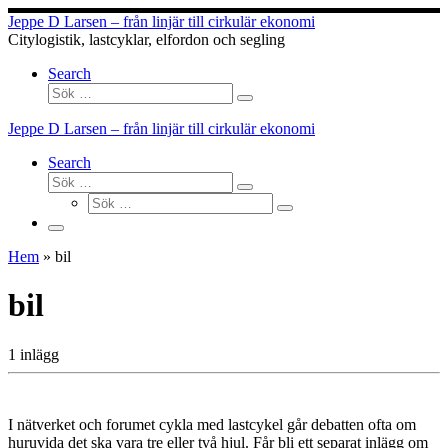
Hoppa
Jeppe D Larsen – från linjär till cirkulär ekonomi
till
Citylogistik, lastcyklar, elfordon och segling
innehåll
Search
Sök
Sök
…
Jeppe D Larsen – från linjär till cirkulär ekonomi
Search
Sök
Sök
Sök
…
Sök
…
Meny
Hem
»
bil
bil
1 inlägg
I nätverket och forumet cykla med lastcykel går debatten ofta om
huruvida det ska vara tre eller två hjul. Får bli ett separat inlägg om