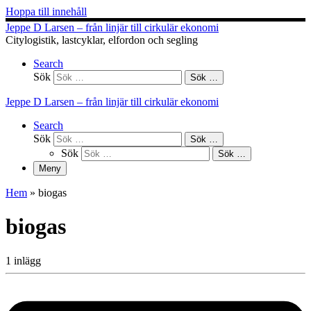
Hoppa till innehåll
Jeppe D Larsen – från linjär till cirkulär ekonomi
Citylogistik, lastcyklar, elfordon och segling
Search
Sök
Sök …
Jeppe D Larsen – från linjär till cirkulär ekonomi
Search
Sök
Sök …
Sök
Sök …
Meny
Hem
»
biogas
biogas
1 inlägg