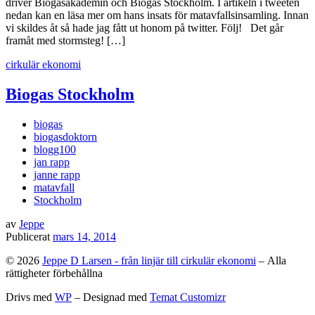
driver Biogasakademin och Biogas Stockholm. I artikeln i tweeten
nedan kan en läsa mer om hans insats för matavfallsinsamling. Innan
vi skildes åt så hade jag fått ut honom på twitter. Följ! Det går
framåt med stormsteg! […]
cirkulär ekonomi
Biogas Stockholm
biogas
biogasdoktorn
blogg100
jan rapp
janne rapp
matavfall
Stockholm
av
Jeppe
Publicerat
mars 14, 2014
© 2026
Jeppe D Larsen - från linjär till cirkulär ekonomi
– Alla
rättigheter förbehållna
Drivs med
WP
– Designad med
Temat Customizr