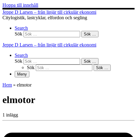
Hoppa till innehåll
Jeppe D Larsen – från linjär till cirkulär ekonomi
Citylogistik, lastcyklar, elfordon och segling
Search
Sök
Sök …
Jeppe D Larsen – från linjär till cirkulär ekonomi
Search
Sök
Sök …
Sök
Sök …
Meny
Hem
»
elmotor
elmotor
1 inlägg