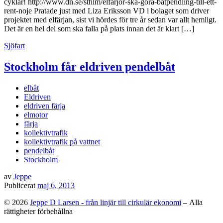
cyklar! http://www.dn.se/sthlm/elfarjor-ska-gora-batpendling-till-ett-
rent-noje Pratade just med Liza Eriksson VD i bolaget som driver
projektet med elfärjan, sist vi hördes för tre år sedan var allt hemligt.
Det är en hel del som ska falla på plats innan det är klart […]
Sjöfart
Stockholm får eldriven pendelbåt
elbåt
Eldriven
eldriven färja
elmotor
färja
kollektivtrafik
kollektivtrafik på vattnet
pendelbåt
Stockholm
av
Jeppe
Publicerat
maj 6, 2013
© 2026
Jeppe D Larsen - från linjär till cirkulär ekonomi
– Alla
rättigheter förbehållna