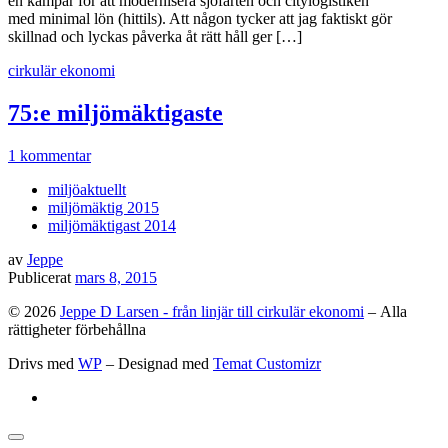
en kämpar för att modernisera sjöfarten och citylogistiken
med minimal lön (hittils). Att någon tycker att jag faktiskt gör
skillnad och lyckas påverka åt rätt håll ger […]
cirkulär ekonomi
75:e miljömäktigaste
1 kommentar
miljöaktuellt
miljömäktig 2015
miljömäktigast 2014
av
Jeppe
Publicerat
mars 8, 2015
© 2026
Jeppe D Larsen - från linjär till cirkulär ekonomi
– Alla
rättigheter förbehållna
Drivs med
WP
– Designad med
Temat Customizr