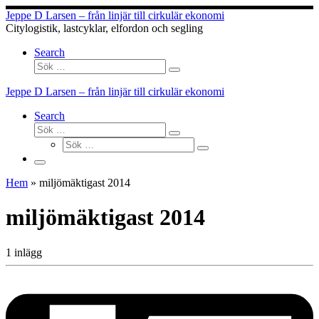
Hoppa
Jeppe D Larsen – från linjär till cirkulär ekonomi
till
Citylogistik, lastcyklar, elfordon och segling
innehåll
Search
Sök
Sök
…
Jeppe D Larsen – från linjär till cirkulär ekonomi
Search
Sök
Sök
Sök
…
Sök
…
Meny
Hem
»
miljömäktigast 2014
miljömäktigast 2014
1 inlägg