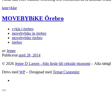
lastcyklar
MOVEBYBiKE Örebro
cykla i örebro
movebybike in örebro
movebybike örebro
örebro
av
Jeppe
Publicerat
april 28, 2014
© 2026
Jeppe D Larsen - från linjär till cirkulär ekonomi
– Alla rättig
Drivs med
WP
– Designad med
Temat Customizr