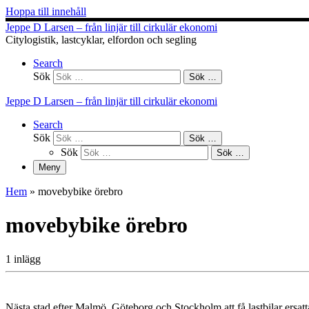
Hoppa till innehåll
Jeppe D Larsen – från linjär till cirkulär ekonomi
Citylogistik, lastcyklar, elfordon och segling
Search
Sök
Sök …
Jeppe D Larsen – från linjär till cirkulär ekonomi
Search
Sök
Sök …
Sök
Sök …
Meny
Hem
»
movebybike örebro
movebybike örebro
1 inlägg
Nästa stad efter Malmö, Göteborg och Stockholm att få lastbilar ersat