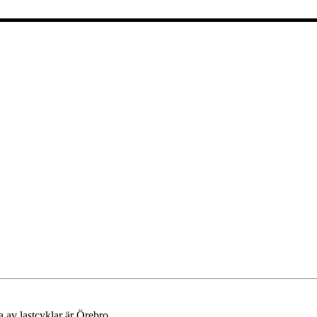
ta av lastcyklar är Örebro.