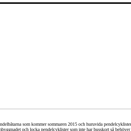
pendelbåtarna som kommer sommaren 2015 och huruvida pendelcyklister 
byggnadet och locka pendelcyklister som inte har busskort så behöver