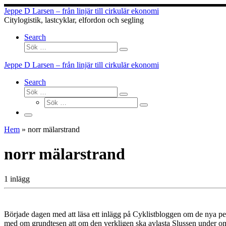
Hoppa
Jeppe D Larsen – från linjär till cirkulär ekonomi
till
Citylogistik, lastcyklar, elfordon och segling
innehåll
Search
Sök
Sök
…
Jeppe D Larsen – från linjär till cirkulär ekonomi
Search
Sök
Sök
Sök
…
Sök
…
Meny
Hem
»
norr mälarstrand
norr mälarstrand
1 inlägg
Började dagen med att läsa ett inlägg på Cyklistbloggen om de nya 
med om grundtesen att om den verkligen ska avlasta Slussen under om