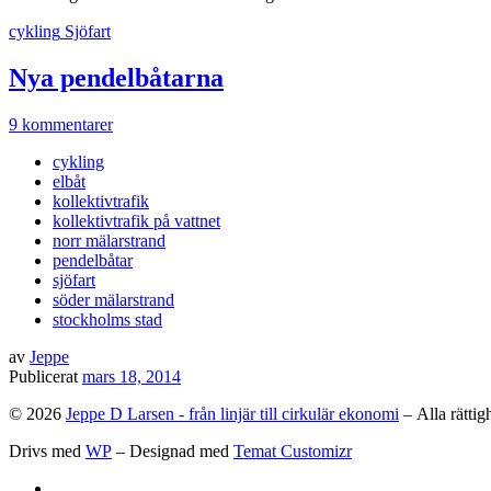
cykling
Sjöfart
Nya pendelbåtarna
9 kommentarer
cykling
elbåt
kollektivtrafik
kollektivtrafik på vattnet
norr mälarstrand
pendelbåtar
sjöfart
söder mälarstrand
stockholms stad
av
Jeppe
Publicerat
mars 18, 2014
© 2026
Jeppe D Larsen - från linjär till cirkulär ekonomi
– Alla rättig
Drivs med
WP
– Designad med
Temat Customizr