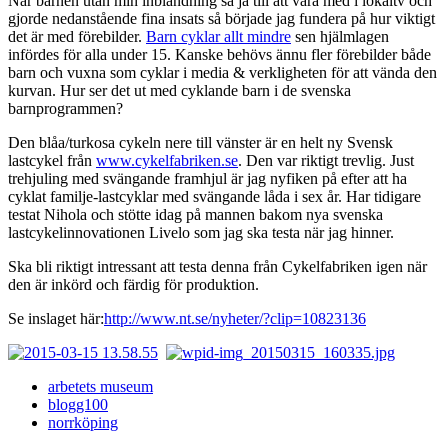
När barnen utan min inblandning sa ja till att vara med i lokaltv och
gjorde nedanstående fina insats så började jag fundera på hur viktigt
det är med förebilder.
Barn cyklar allt mindre
sen hjälmlagen
infördes för alla under 15. Kanske behövs ännu fler förebilder både
barn och vuxna som cyklar i media & verkligheten för att vända den
kurvan. Hur ser det ut med cyklande barn i de svenska
barnprogrammen?
Den blåa/turkosa cykeln nere till vänster är en helt ny Svensk
lastcykel från
www.cykelfabriken.se
. Den var riktigt trevlig. Just
trehjuling med svängande framhjul är jag nyfiken på efter att ha
cyklat familje-lastcyklar med svängande låda i sex år. Har tidigare
testat Nihola och stötte idag på mannen bakom nya svenska
lastcykelinnovationen Livelo som jag ska testa när jag hinner.
Ska bli riktigt intressant att testa denna från Cykelfabriken igen när
den är inkörd och färdig för produktion.
Se inslaget här:
http://www.nt.se/nyheter/?clip=10823136
arbetets museum
blogg100
norrköping