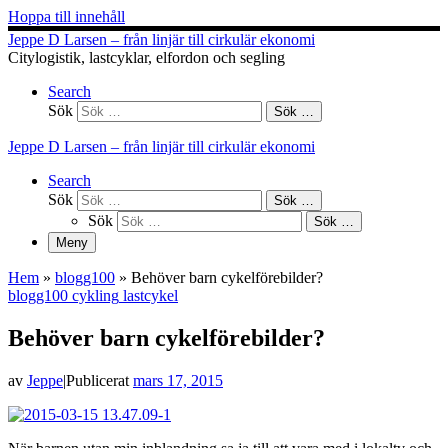
Hoppa till innehåll
Jeppe D Larsen – från linjär till cirkulär ekonomi
Citylogistik, lastcyklar, elfordon och segling
Search
Sök
Sök …
Jeppe D Larsen – från linjär till cirkulär ekonomi
Search
Sök
Sök …
Sök
Sök …
Meny
Hem
»
blogg100
»
Behöver barn cykelförebilder?
blogg100
cykling
lastcykel
Behöver barn cykelförebilder?
av
Jeppe
|
Publicerat
mars 17, 2015