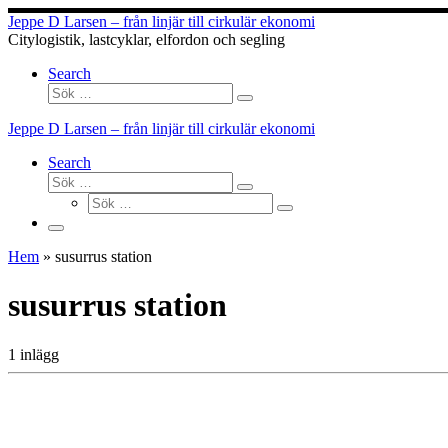
Hoppa
Jeppe D Larsen – från linjär till cirkulär ekonomi
till
Citylogistik, lastcyklar, elfordon och segling
innehåll
Search
Sök
Sök
…
Jeppe D Larsen – från linjär till cirkulär ekonomi
Search
Sök
Sök
Sök
…
Sök
…
Meny
Hem
»
susurrus station
susurrus station
1 inlägg