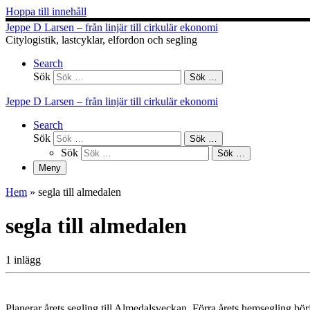
Hoppa till innehåll
Jeppe D Larsen – från linjär till cirkulär ekonomi
Citylogistik, lastcyklar, elfordon och segling
Search
Sök
Sök …
Jeppe D Larsen – från linjär till cirkulär ekonomi
Search
Sök
Sök …
Sök
Sök …
Meny
Hem
»
segla till almedalen
segla till almedalen
1 inlägg
Planerar årets segling till Almedalsveckan. Förra årets hemsegling bör