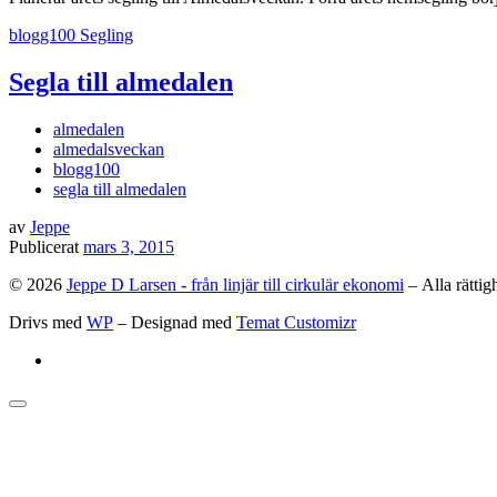
blogg100
Segling
Segla till almedalen
almedalen
almedalsveckan
blogg100
segla till almedalen
av
Jeppe
Publicerat
mars 3, 2015
© 2026
Jeppe D Larsen - från linjär till cirkulär ekonomi
– Alla rättig
Drivs med
WP
– Designad med
Temat Customizr