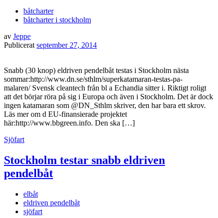
båtcharter
båtcharter i stockholm
av
Jeppe
Publicerat
september 27, 2014
Snabb (30 knop) eldriven pendelbåt testas i Stockholm nästa
sommar:http://www.dn.se/sthlm/superkatamaran-testas-pa-
malaren/ Svensk cleantech från bl a Echandia sitter i. Riktigt roligt
att det börjar röra på sig i Europa och även i Stockholm. Det är dock
ingen katamaran som @DN_Sthlm skriver, den har bara ett skrov.
Läs mer om d EU-finansierade projektet
här:http://www.bbgreen.info. Den ska […]
Sjöfart
Stockholm testar snabb eldriven
pendelbåt
elbåt
eldriven pendelbåt
sjöfart