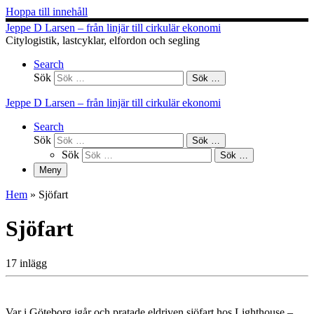
Hoppa till innehåll
Jeppe D Larsen – från linjär till cirkulär ekonomi
Citylogistik, lastcyklar, elfordon och segling
Search
Sök
Sök …
Jeppe D Larsen – från linjär till cirkulär ekonomi
Search
Sök
Sök …
Sök
Sök …
Meny
Hem
»
Sjöfart
Sjöfart
17 inlägg
Var i Göteborg igår och pratade eldriven sjöfart hos Lighthouse –