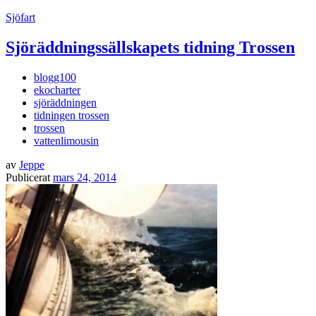
Sjöfart
Sjöräddningssällskapets tidning Trossen
blogg100
ekocharter
sjöräddningen
tidningen trossen
trossen
vattenlimousin
av
Jeppe
Publicerat
mars 24, 2014