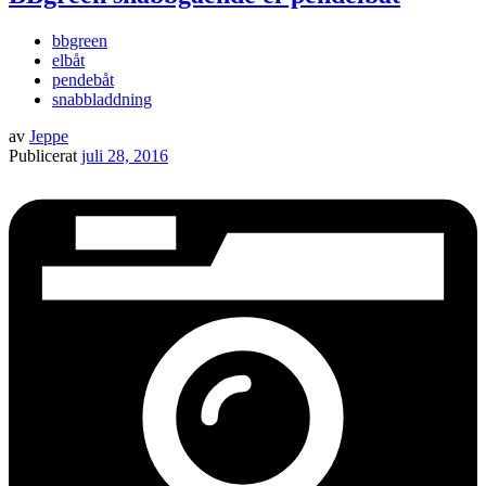
bbgreen
elbåt
pendebåt
snabbladdning
av
Jeppe
Publicerat
juli 28, 2016