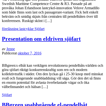
Swedish Maritime Competence Centre & R3. Passade på att
provåka Johan Erlandsson lastcykel-innovation Velove Armadillo
som både finns som last och passagerare-variant. Fick helt enkelt
bekväm och smidig skjuts från centralen till pendelbåten över till
konferensen. Ruskigt skönt i […]
föreläsning
lastcyklar
Sjöfart
Presentation om eldriven sjöfart
av
Jeppe
Publicerat
oktober 7, 2016
BBgreen:s elbåt kan verkligen revolutionera pendelbåts-världen och
göra sjöfart riktigt konkurrenskraftig som ren och modern
kollektivtrafik i städer. Om den lyckas gå i 25-30 knop med minskat
svall och fungerande snabbladdning vill säga. Gör den det så finns
en enorm potential för avlasta överbelastade vägar och öka
välbefinnandet och hälsan […]
Sjöfart
BBgreen snabbgående el-pendelbåt