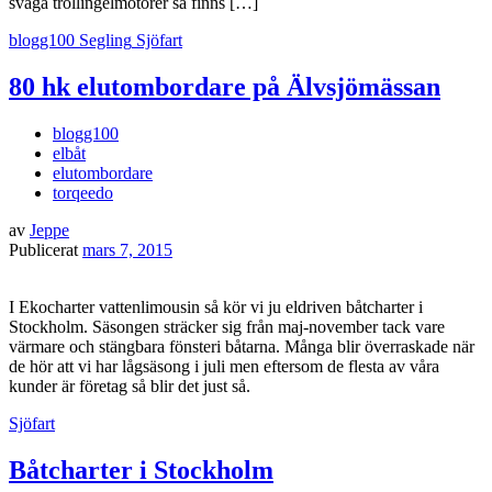
svaga trollingelmotorer så finns […]
blogg100
Segling
Sjöfart
80 hk elutombordare på Älvsjömässan
blogg100
elbåt
elutombordare
torqeedo
av
Jeppe
Publicerat
mars 7, 2015
I Ekocharter vattenlimousin så kör vi ju eldriven båtcharter i
Stockholm. Säsongen sträcker sig från maj-november tack vare
värmare och stängbara fönsteri båtarna. Många blir överraskade när
de hör att vi har lågsäsong i juli men eftersom de flesta av våra
kunder är företag så blir det just så.
Sjöfart
Båtcharter i Stockholm