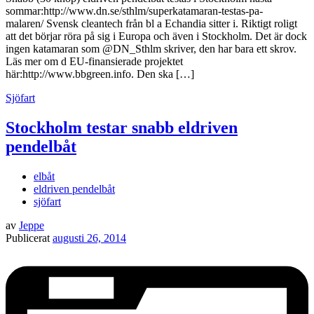
sommar:http://www.dn.se/sthlm/superkatamaran-testas-pa-
malaren/ Svensk cleantech från bl a Echandia sitter i. Riktigt roligt
att det börjar röra på sig i Europa och även i Stockholm. Det är dock
ingen katamaran som @DN_Sthlm skriver, den har bara ett skrov.
Läs mer om d EU-finansierade projektet
här:http://www.bbgreen.info. Den ska […]
Sjöfart
Stockholm testar snabb eldriven
pendelbåt
elbåt
eldriven pendelbåt
sjöfart
av
Jeppe
Publicerat
augusti 26, 2014