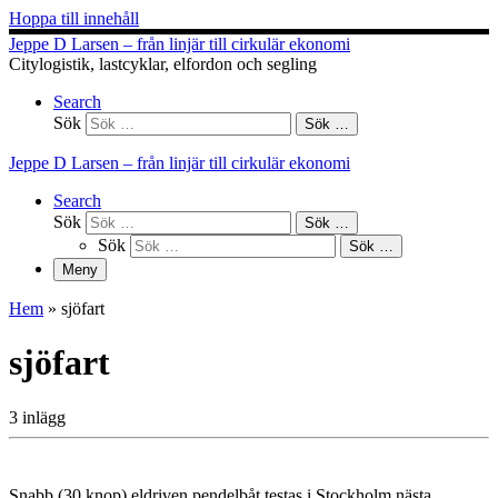
Hoppa till innehåll
Jeppe D Larsen – från linjär till cirkulär ekonomi
Citylogistik, lastcyklar, elfordon och segling
Search
Sök
Sök …
Jeppe D Larsen – från linjär till cirkulär ekonomi
Search
Sök
Sök …
Sök
Sök …
Meny
Hem
»
sjöfart
sjöfart
3 inlägg
Snabb (30 knop) eldriven pendelbåt testas i Stockholm nästa